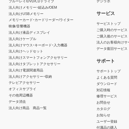
ブルーレイ/DVD/CDドライブ
デジラボ
法人向けメモリー・組込み/OEM
サービス
法人向けUSBメモリー
メモリーカード・カードリーダー/ライター
サービストップ
映像/音響機器
ご購入時のサービス
法人向け液晶ディスプレイ
ご購入後のサービス
法人向けケーブル
法人のお客様向けサ
法人向けマウス・キーボード・入力機器
データ復旧サービス
法人向けヘッドセット
法人向けスマートフォンアクセサリー
サポート
法人向けタブレットアクセサリー
法人向け電源関連用品
サポートトップ
法人向けアクセサリー・収納
よくある質問
テレビアクセサリー
ダウンロード
オフィスサプライ
対応情報
その他周辺機器
修理サービス
データ消去
お問合せ
法人向け商品 商品一覧
カタログ
お知らせ
ユーザー登録
付属品の購入