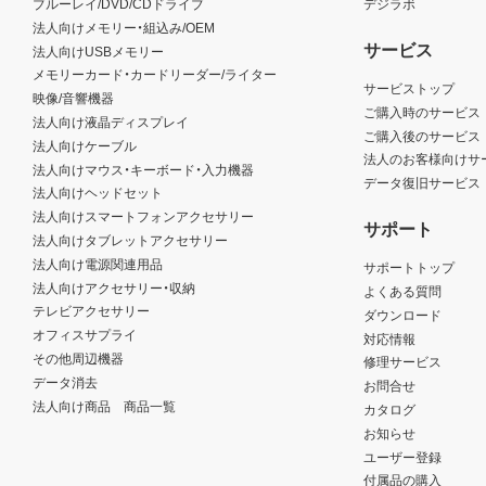
ブルーレイ/DVD/CDドライブ
デジラボ
法人向けメモリー・組込み/OEM
サービス
法人向けUSBメモリー
メモリーカード・カードリーダー/ライター
サービストップ
映像/音響機器
ご購入時のサービス
法人向け液晶ディスプレイ
ご購入後のサービス
法人向けケーブル
法人のお客様向けサ
法人向けマウス・キーボード・入力機器
データ復旧サービス
法人向けヘッドセット
法人向けスマートフォンアクセサリー
サポート
法人向けタブレットアクセサリー
法人向け電源関連用品
サポートトップ
法人向けアクセサリー・収納
よくある質問
テレビアクセサリー
ダウンロード
オフィスサプライ
対応情報
その他周辺機器
修理サービス
データ消去
お問合せ
法人向け商品 商品一覧
カタログ
お知らせ
ユーザー登録
付属品の購入