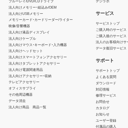
ブルーレイ/DVD/CDドライブ
デジラボ
法人向けメモリー・組込み/OEM
サービス
法人向けUSBメモリー
メモリーカード・カードリーダー/ライター
サービストップ
映像/音響機器
ご購入時のサービス
法人向け液晶ディスプレイ
ご購入後のサービス
法人向けケーブル
法人のお客様向けサ
法人向けマウス・キーボード・入力機器
データ復旧サービス
法人向けヘッドセット
法人向けスマートフォンアクセサリー
サポート
法人向けタブレットアクセサリー
法人向け電源関連用品
サポートトップ
法人向けアクセサリー・収納
よくある質問
テレビアクセサリー
ダウンロード
オフィスサプライ
対応情報
その他周辺機器
修理サービス
データ消去
お問合せ
法人向け商品 商品一覧
カタログ
お知らせ
ユーザー登録
付属品の購入