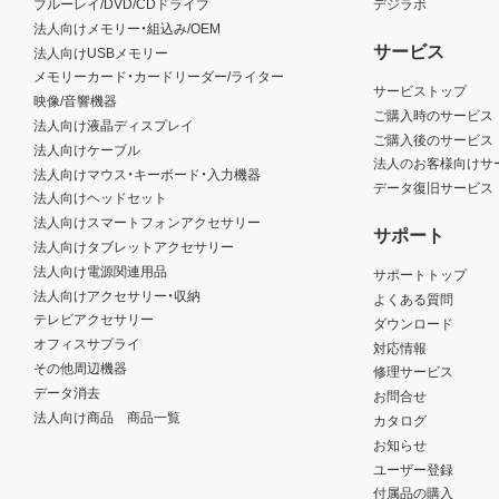
ブルーレイ/DVD/CDドライブ
デジラボ
法人向けメモリー・組込み/OEM
サービス
法人向けUSBメモリー
メモリーカード・カードリーダー/ライター
サービストップ
映像/音響機器
ご購入時のサービス
法人向け液晶ディスプレイ
ご購入後のサービス
法人向けケーブル
法人のお客様向けサ
法人向けマウス・キーボード・入力機器
データ復旧サービス
法人向けヘッドセット
法人向けスマートフォンアクセサリー
サポート
法人向けタブレットアクセサリー
法人向け電源関連用品
サポートトップ
法人向けアクセサリー・収納
よくある質問
テレビアクセサリー
ダウンロード
オフィスサプライ
対応情報
その他周辺機器
修理サービス
データ消去
お問合せ
法人向け商品 商品一覧
カタログ
お知らせ
ユーザー登録
付属品の購入