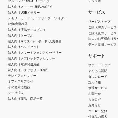
ブルーレイ/DVD/CDドライブ
デジラボ
法人向けメモリー・組込み/OEM
サービス
法人向けUSBメモリー
メモリーカード・カードリーダー/ライター
サービストップ
映像/音響機器
ご購入時のサービス
法人向け液晶ディスプレイ
ご購入後のサービス
法人向けケーブル
法人のお客様向けサ
法人向けマウス・キーボード・入力機器
データ復旧サービス
法人向けヘッドセット
法人向けスマートフォンアクセサリー
サポート
法人向けタブレットアクセサリー
法人向け電源関連用品
サポートトップ
法人向けアクセサリー・収納
よくある質問
テレビアクセサリー
ダウンロード
オフィスサプライ
対応情報
その他周辺機器
修理サービス
データ消去
お問合せ
法人向け商品 商品一覧
カタログ
お知らせ
ユーザー登録
付属品の購入