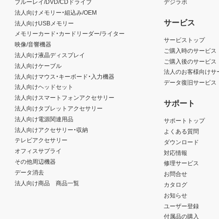
ブルーレイ/DVD/CDドライブ
デジラボ
法人向けメモリー・組込み/OEM
サービス
法人向けUSBメモリー
メモリーカード・カードリーダー/ライター
サービストップ
映像/音響機器
ご購入時のサービス
法人向け液晶ディスプレイ
ご購入後のサービス
法人向けケーブル
法人のお客様向けサ
法人向けマウス・キーボード・入力機器
データ復旧サービス
法人向けヘッドセット
法人向けスマートフォンアクセサリー
サポート
法人向けタブレットアクセサリー
法人向け電源関連用品
サポートトップ
法人向けアクセサリー・収納
よくある質問
テレビアクセサリー
ダウンロード
オフィスサプライ
対応情報
その他周辺機器
修理サービス
データ消去
お問合せ
法人向け商品 商品一覧
カタログ
お知らせ
ユーザー登録
付属品の購入