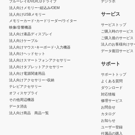
ブルーレイ/DVD/CDドライブ
デジラボ
法人向けメモリー・組込み/OEM
サービス
法人向けUSBメモリー
メモリーカード・カードリーダー/ライター
サービストップ
映像/音響機器
ご購入時のサービス
法人向け液晶ディスプレイ
ご購入後のサービス
法人向けケーブル
法人のお客様向けサ
法人向けマウス・キーボード・入力機器
データ復旧サービス
法人向けヘッドセット
法人向けスマートフォンアクセサリー
サポート
法人向けタブレットアクセサリー
法人向け電源関連用品
サポートトップ
法人向けアクセサリー・収納
よくある質問
テレビアクセサリー
ダウンロード
オフィスサプライ
対応情報
その他周辺機器
修理サービス
データ消去
お問合せ
法人向け商品 商品一覧
カタログ
お知らせ
ユーザー登録
付属品の購入