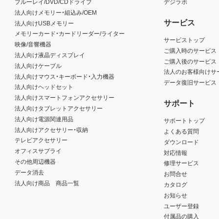
ブルーレイ/DVD/CDドライブ
デジラボ
法人向けメモリー・組込み/OEM
サービス
法人向けUSBメモリー
メモリーカード・カードリーダー/ライター
サービストップ
映像/音響機器
ご購入時のサービス
法人向け液晶ディスプレイ
ご購入後のサービス
法人向けケーブル
法人のお客様向けサ
法人向けマウス・キーボード・入力機器
データ復旧サービス
法人向けヘッドセット
法人向けスマートフォンアクセサリー
サポート
法人向けタブレットアクセサリー
法人向け電源関連用品
サポートトップ
法人向けアクセサリー・収納
よくある質問
テレビアクセサリー
ダウンロード
オフィスサプライ
対応情報
その他周辺機器
修理サービス
データ消去
お問合せ
法人向け商品 商品一覧
カタログ
お知らせ
ユーザー登録
付属品の購入