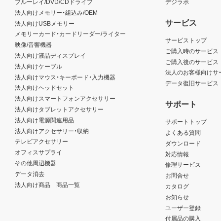
ブルーレイ/DVD/CDドライブ
デジラボ
法人向けメモリー・組込み/OEM
サービス
法人向けUSBメモリー
メモリーカード・カードリーダー/ライター
サービストップ
映像/音響機器
ご購入時のサービス
法人向け液晶ディスプレイ
ご購入後のサービス
法人向けケーブル
法人のお客様向けサ
法人向けマウス・キーボード・入力機器
データ復旧サービス
法人向けヘッドセット
法人向けスマートフォンアクセサリー
サポート
法人向けタブレットアクセサリー
法人向け電源関連用品
サポートトップ
法人向けアクセサリー・収納
よくある質問
テレビアクセサリー
ダウンロード
オフィスサプライ
対応情報
その他周辺機器
修理サービス
データ消去
お問合せ
法人向け商品 商品一覧
カタログ
お知らせ
ユーザー登録
付属品の購入