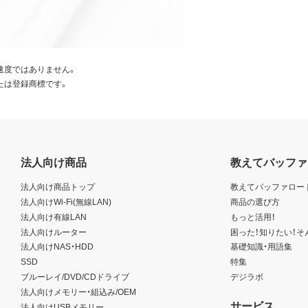
速度ではありません。
たは登録商標です。
法人向け商品
教えてバッファ
法人向け商品トップ
教えてバッファロー
法人向けWi-Fi(無線LAN)
商品の選び方
法人向け有線LAN
もっと活用！
法人向けルーター
困った！知りたい！そ
法人向けNAS・HDD
基礎知識・用語集
SSD
特集
ブルーレイ/DVD/CDドライブ
デジラボ
法人向けメモリー・組込み/OEM
サービス
法人向けUSBメモリー