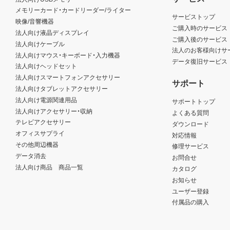
メモリーカード・カードリーダー/ライター
サービストップ
映像/音響機器
ご購入時のサービス
法人向け液晶ディスプレイ
ご購入後のサービス
法人向けケーブル
法人のお客様向けサ
法人向けマウス・キーボード・入力機器
データ復旧サービス
法人向けヘッドセット
法人向けスマートフォンアクセサリー
サポート
法人向けタブレットアクセサリー
法人向け電源関連用品
サポートトップ
法人向けアクセサリー・収納
よくある質問
テレビアクセサリー
ダウンロード
オフィスサプライ
対応情報
その他周辺機器
修理サービス
データ消去
お問合せ
法人向け商品 商品一覧
カタログ
お知らせ
ユーザー登録
付属品の購入