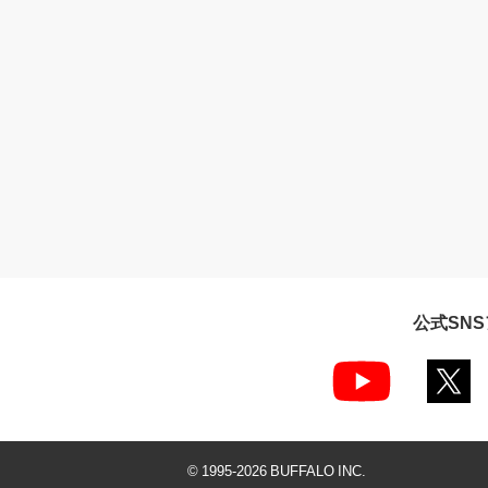
公式SN
© 1995-
2026
BUFFALO INC.