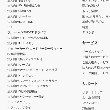
法人向け商品トップ
教えてバッファロー
法人向けWi-Fi(無線LAN)
商品の選び方
法人向け有線LAN
もっと活用！
法人向けルーター
困った！知りたい！そ
法人向けNAS・HDD
基礎知識・用語集
SSD
特集
ブルーレイ/DVD/CDドライブ
デジラボ
法人向けメモリー・組込み/OEM
サービス
法人向けUSBメモリー
メモリーカード・カードリーダー/ライター
サービストップ
映像/音響機器
ご購入時のサービス
法人向け液晶ディスプレイ
ご購入後のサービス
法人向けケーブル
法人のお客様向けサ
法人向けマウス・キーボード・入力機器
データ復旧サービス
法人向けヘッドセット
法人向けスマートフォンアクセサリー
サポート
法人向けタブレットアクセサリー
法人向け電源関連用品
サポートトップ
法人向けアクセサリー・収納
よくある質問
テレビアクセサリー
ダウンロード
オフィスサプライ
対応情報