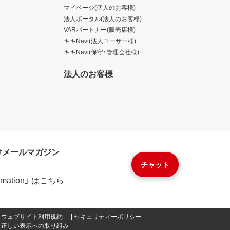
マイページ(個人のお客様)
法人ポータル(法人のお客様)
VARパートナー(販売店様)
キキNavi(法人ユーザー様)
キキNavi(保守・管理会社様)
法人のお客様
けメールマガジン
チャット
formation」 はこちら
ウェブサイト利用規約
セキュリティーポリシー
正しい表示への取り組み