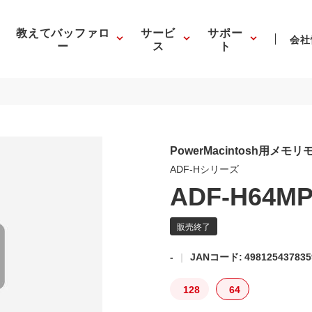
教えてバッファロ
サービ
サポー
会社
ー
ス
ト
PowerMacintosh用メモ
ADF-Hシリーズ
ADF-H64M
-
JANコード: 498125437835
128
64