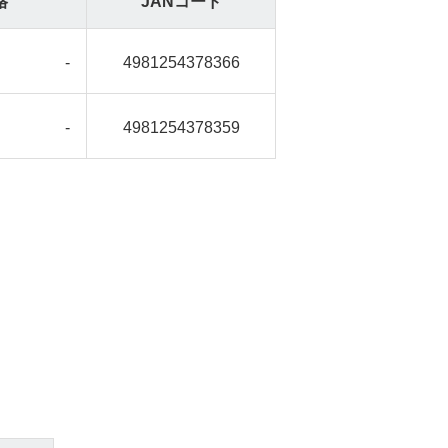
格
JANコード
-
4981254378366
-
4981254378359