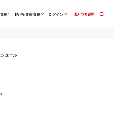
情報
IR・投資家情報
ログイン
リモジュール
P
9