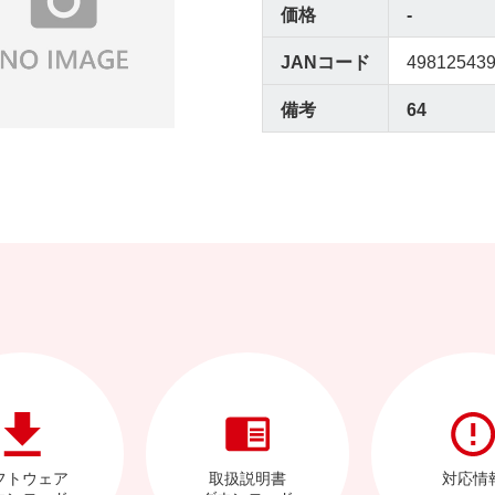
価格
-
JANコード
49812543
備考
64
フトウェア
取扱説明書
対応情