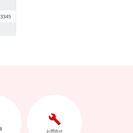
93345
報
お問合せ