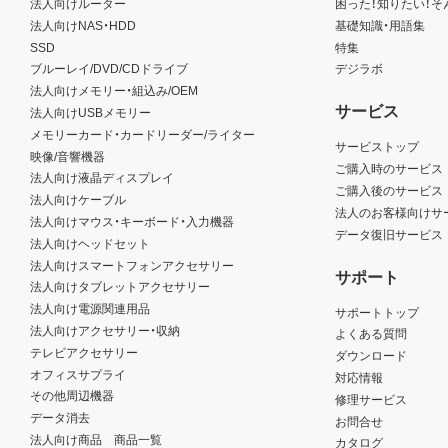
法人向けルーター
困った！知りたい！そ
法人向けNAS・HDD
基礎知識・用語集
SSD
特集
ブルーレイ/DVD/CDドライブ
デジラボ
法人向けメモリー・組込み/OEM
サービス
法人向けUSBメモリー
メモリーカード・カードリーダー/ライター
サービストップ
映像/音響機器
ご購入時のサービス
法人向け液晶ディスプレイ
ご購入後のサービス
法人向けケーブル
法人のお客様向けサ
法人向けマウス・キーボード・入力機器
データ復旧サービス
法人向けヘッドセット
法人向けスマートフォンアクセサリー
サポート
法人向けタブレットアクセサリー
法人向け電源関連用品
サポートトップ
法人向けアクセサリー・収納
よくある質問
テレビアクセサリー
ダウンロード
オフィスサプライ
対応情報
その他周辺機器
修理サービス
データ消去
お問合せ
法人向け商品 商品一覧
カタログ