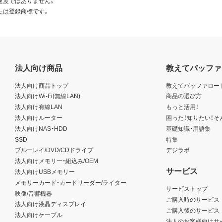
速度ではありません。
たは登録商標です。
法人向け商品
教えてバッファ
法人向け商品トップ
教えてバッファロー
法人向けWi-Fi(無線LAN)
商品の選び方
法人向け有線LAN
もっと活用！
法人向けルーター
困った！知りたい！そ
法人向けNAS・HDD
基礎知識・用語集
SSD
特集
ブルーレイ/DVD/CDドライブ
デジラボ
法人向けメモリー・組込み/OEM
サービス
法人向けUSBメモリー
メモリーカード・カードリーダー/ライター
サービストップ
映像/音響機器
ご購入時のサービス
法人向け液晶ディスプレイ
ご購入後のサービス
法人向けケーブル
法人のお客様向けサ