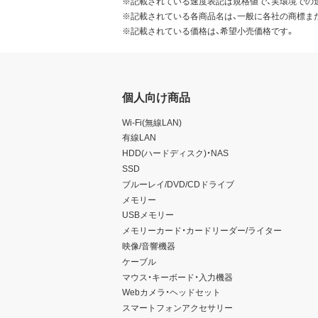
※記載されている速度表記は規格値で、実環境での
※記載されている各商品名は、一般に各社の商標ま
※記載されている価格は、希望小売価格です。
個人向け商品
Wi-Fi(無線LAN)
有線LAN
HDD(ハードディスク)・NAS
SSD
ブルーレイ/DVD/CDドライブ
メモリー
USBメモリー
メモリーカード・カードリーダー/ライター
映像/音響機器
ケーブル
マウス・キーボード・入力機器
Webカメラ・ヘッドセット
スマートフォンアクセサリー