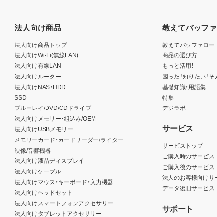
法人向け商品
教えてバッファ
法人向け商品トップ
教えてバッファロー
法人向けWi-Fi(無線LAN)
商品の選び方
法人向け有線LAN
もっと活用！
法人向けルーター
困った！知りたい！そ
法人向けNAS・HDD
基礎知識・用語集
SSD
特集
ブルーレイ/DVD/CDドライブ
デジラボ
法人向けメモリー・組込み/OEM
サービス
法人向けUSBメモリー
メモリーカード・カードリーダー/ライター
サービストップ
映像/音響機器
ご購入時のサービス
法人向け液晶ディスプレイ
ご購入後のサービス
法人向けケーブル
法人のお客様向けサ
法人向けマウス・キーボード・入力機器
データ復旧サービス
法人向けヘッドセット
法人向けスマートフォンアクセサリー
サポート
法人向けタブレットアクセサリー