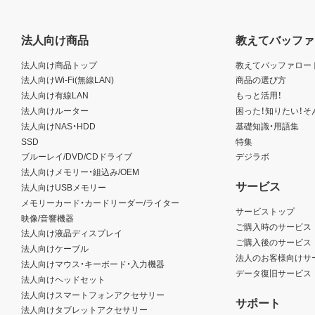
法人向け商品
教えてバッファ
法人向け商品トップ
教えてバッファロー
法人向けWi-Fi(無線LAN)
商品の選び方
法人向け有線LAN
もっと活用！
法人向けルーター
困った！知りたい！そ
法人向けNAS・HDD
基礎知識・用語集
SSD
特集
ブルーレイ/DVD/CDドライブ
デジラボ
法人向けメモリー・組込み/OEM
サービス
法人向けUSBメモリー
メモリーカード・カードリーダー/ライター
サービストップ
映像/音響機器
ご購入時のサービス
法人向け液晶ディスプレイ
ご購入後のサービス
法人向けケーブル
法人のお客様向けサ
法人向けマウス・キーボード・入力機器
データ復旧サービス
法人向けヘッドセット
法人向けスマートフォンアクセサリー
サポート
法人向けタブレットアクセサリー