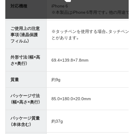
対応機種
iPhone 6
※本製品はiPhone 6専用です。他の用途
ご使用上の注意
※タッチペンを使用する場合、タッチペン
事項（液晶保護
とがあります。
フィルム）
外形寸法（幅×高
69.4×139.8×7.8mm
さ×奥行）
質量
約9g
パッケージ寸法
85.0×180.0×20.0mm
（幅×高さ×奥行）
パッケージ質量
約37g
（本体含む）