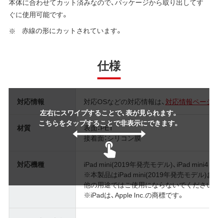
本体に合わせてカット済みなので、パッケージから取り出してす
ぐに使用可能です。
赤線の形にカットされています。
仕様
対応情報
対応OSなどの対応情報は、
対応情報ページ
左右にスワイプすることで、表が見られます。
こちらをタップすることで非表示にできます。
材質
表面：PET
接着面：シリコン膜
対応機種
iPad mini(2019年発売モデル)、iPad mini4
※本製品はiPad mini(2019年発売モデル)およ
他の用途ではご使用にならないでください
※iPadは、Apple Inc.の商標です。