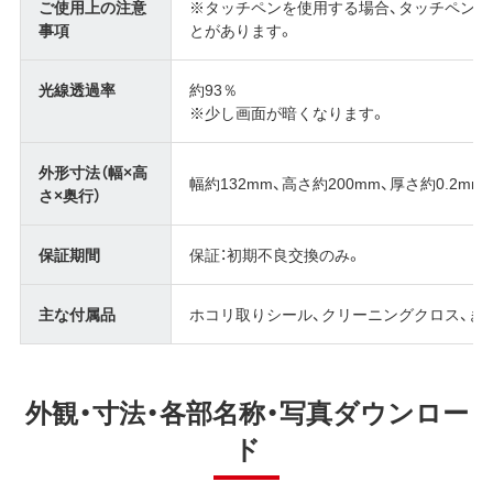
ご使用上の注意
※タッチペンを使用する場合、タッチペン
事項
とがあります。
光線透過率
約93％
※少し画面が暗くなります。
外形寸法（幅×高
幅約132mm、高さ約200mm、厚さ約0.2mm
さ×奥行）
保証期間
保証：初期不良交換のみ。
主な付属品
ホコリ取りシール、クリーニングクロス、き
外観・寸法・各部名称・写真ダウンロー
ド