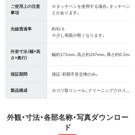
ご使用上の注意
※タッチペンを使用する場合、タッチペン
事項
とがあります。
光線透過率
約91％
※少し画面が暗くなります。
外形寸法（幅×高
幅約171mm、高さ約247mm、厚さ約0.2mm
さ×奥行）
保証期間
保証：初期不良交換のみ。
製品構成
ホコリ取りシール、クリーニングクロス、き
外観・寸法・各部名称・写真ダウンロー
ド