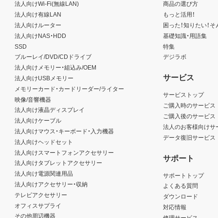
法人向けWi-Fi(無線LAN)
商品の選び方
法人向け有線LAN
もっと活用！
法人向けルーター
困った！知りたい！そ
法人向けNAS・HDD
基礎知識・用語集
SSD
特集
ブルーレイ/DVD/CDドライブ
デジラボ
法人向けメモリー・組込み/OEM
サービス
法人向けUSBメモリー
メモリーカード・カードリーダー/ライター
サービストップ
映像/音響機器
ご購入時のサービス
法人向け液晶ディスプレイ
ご購入後のサービス
法人向けケーブル
法人のお客様向けサ
法人向けマウス・キーボード・入力機器
データ復旧サービス
法人向けヘッドセット
法人向けスマートフォンアクセサリー
サポート
法人向けタブレットアクセサリー
法人向け電源関連用品
サポートトップ
法人向けアクセサリー・収納
よくある質問
テレビアクセサリー
ダウンロード
オフィスサプライ
対応情報
その他周辺機器
修理サービス