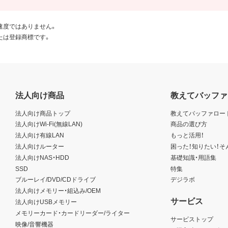
速度ではありません。
たは登録商標です。
法人向け商品
教えてバッファ
法人向け商品トップ
教えてバッファロー
法人向けWi-Fi(無線LAN)
商品の選び方
法人向け有線LAN
もっと活用！
法人向けルーター
困った！知りたい！そ
法人向けNAS・HDD
基礎知識・用語集
SSD
特集
ブルーレイ/DVD/CDドライブ
デジラボ
法人向けメモリー・組込み/OEM
サービス
法人向けUSBメモリー
メモリーカード・カードリーダー/ライター
サービストップ
映像/音響機器