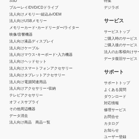
SSD
特集
ブルーレイ/DVD/CDドライブ
デジラボ
法人向けメモリー・組込み/OEM
サービス
法人向けUSBメモリー
メモリーカード・カードリーダー/ライター
サービストップ
映像/音響機器
ご購入時のサービス
法人向け液晶ディスプレイ
ご購入後のサービス
法人向けケーブル
法人のお客様向けサ
法人向けマウス・キーボード・入力機器
データ復旧サービス
法人向けヘッドセット
法人向けスマートフォンアクセサリー
サポート
法人向けタブレットアクセサリー
法人向け電源関連用品
サポートトップ
法人向けアクセサリー・収納
よくある質問
テレビアクセサリー
ダウンロード
オフィスサプライ
対応情報
その他周辺機器
修理サービス
データ消去
お問合せ
法人向け商品 商品一覧
カタログ
お知らせ
ユーザー登録