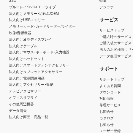
SSD
特集
ブルーレイ/DVD/CDドライブ
デジラボ
法人向けメモリー・組込み/OEM
サービス
法人向けUSBメモリー
メモリーカード・カードリーダー/ライター
サービストップ
映像/音響機器
ご購入時のサービス
法人向け液晶ディスプレイ
ご購入後のサービス
法人向けケーブル
法人のお客様向けサ
法人向けマウス・キーボード・入力機器
データ復旧サービス
法人向けヘッドセット
法人向けスマートフォンアクセサリー
サポート
法人向けタブレットアクセサリー
法人向け電源関連用品
サポートトップ
法人向けアクセサリー・収納
よくある質問
テレビアクセサリー
ダウンロード
オフィスサプライ
対応情報
その他周辺機器
修理サービス
データ消去
お問合せ
法人向け商品 商品一覧
カタログ
お知らせ
ユーザー登録