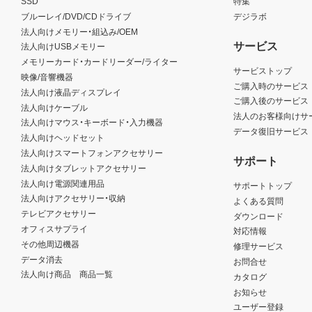
SSD
特集
ブルーレイ/DVD/CDドライブ
デジラボ
法人向けメモリー・組込み/OEM
サービス
法人向けUSBメモリー
メモリーカード・カードリーダー/ライター
サービストップ
映像/音響機器
ご購入時のサービス
法人向け液晶ディスプレイ
ご購入後のサービス
法人向けケーブル
法人のお客様向けサ
法人向けマウス・キーボード・入力機器
データ復旧サービス
法人向けヘッドセット
法人向けスマートフォンアクセサリー
サポート
法人向けタブレットアクセサリー
法人向け電源関連用品
サポートトップ
法人向けアクセサリー・収納
よくある質問
テレビアクセサリー
ダウンロード
オフィスサプライ
対応情報
その他周辺機器
修理サービス
データ消去
お問合せ
法人向け商品 商品一覧
カタログ
お知らせ
ユーザー登録