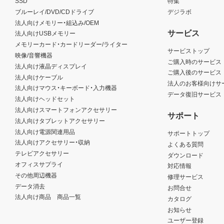
SSD
特集
ブルーレイ/DVD/CDドライブ
デジラボ
法人向けメモリー・組込み/OEM
サービス
法人向けUSBメモリー
メモリーカード・カードリーダー/ライター
サービストップ
映像/音響機器
ご購入時のサービス
法人向け液晶ディスプレイ
ご購入後のサービス
法人向けケーブル
法人のお客様向けサ
法人向けマウス・キーボード・入力機器
データ復旧サービス
法人向けヘッドセット
法人向けスマートフォンアクセサリー
サポート
法人向けタブレットアクセサリー
法人向け電源関連用品
サポートトップ
法人向けアクセサリー・収納
よくある質問
テレビアクセサリー
ダウンロード
オフィスサプライ
対応情報
その他周辺機器
修理サービス
データ消去
お問合せ
法人向け商品 商品一覧
カタログ
お知らせ
ユーザー登録