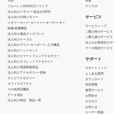
SSD
特集
ブルーレイ/DVD/CDドライブ
デジラボ
法人向けメモリー・組込み/OEM
サービス
法人向けUSBメモリー
メモリーカード・カードリーダー/ライター
サービストップ
映像/音響機器
ご購入時のサービス
法人向け液晶ディスプレイ
ご購入後のサービス
法人向けケーブル
法人のお客様向けサ
法人向けマウス・キーボード・入力機器
データ復旧サービス
法人向けヘッドセット
法人向けスマートフォンアクセサリー
サポート
法人向けタブレットアクセサリー
法人向け電源関連用品
サポートトップ
法人向けアクセサリー・収納
よくある質問
テレビアクセサリー
ダウンロード
オフィスサプライ
対応情報
その他周辺機器
修理サービス
データ消去
お問合せ
法人向け商品 商品一覧
カタログ
お知らせ
ユーザー登録