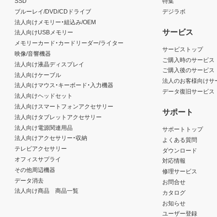
SSD
特集
ブルーレイ/DVD/CDドライブ
デジラボ
法人向けメモリー・組込み/OEM
サービス
法人向けUSBメモリー
メモリーカード・カードリーダー/ライター
サービストップ
映像/音響機器
ご購入時のサービス
法人向け液晶ディスプレイ
ご購入後のサービス
法人向けケーブル
法人のお客様向けサ
法人向けマウス・キーボード・入力機器
データ復旧サービス
法人向けヘッドセット
法人向けスマートフォンアクセサリー
サポート
法人向けタブレットアクセサリー
法人向け電源関連用品
サポートトップ
法人向けアクセサリー・収納
よくある質問
テレビアクセサリー
ダウンロード
オフィスサプライ
対応情報
その他周辺機器
修理サービス
データ消去
お問合せ
法人向け商品 商品一覧
カタログ
お知らせ
ユーザー登録