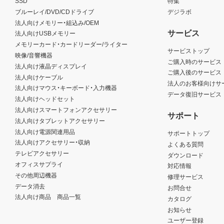
SSD
特集
ブルーレイ/DVD/CDドライブ
デジラボ
法人向けメモリー・組込み/OEM
サービス
法人向けUSBメモリー
メモリーカード・カードリーダー/ライター
サービストップ
映像/音響機器
ご購入時のサービス
法人向け液晶ディスプレイ
ご購入後のサービス
法人向けケーブル
法人のお客様向けサ
法人向けマウス・キーボード・入力機器
データ復旧サービス
法人向けヘッドセット
法人向けスマートフォンアクセサリー
サポート
法人向けタブレットアクセサリー
法人向け電源関連用品
サポートトップ
法人向けアクセサリー・収納
よくある質問
テレビアクセサリー
ダウンロード
オフィスサプライ
対応情報
その他周辺機器
修理サービス
データ消去
お問合せ
法人向け商品 商品一覧
カタログ
お知らせ
ユーザー登録