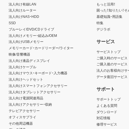
法人向け有線LAN
もっと活用！
法人向けルーター
困った！知りたい！そ
法人向けNAS・HDD
基礎知識・用語集
SSD
特集
ブルーレイ/DVD/CDドライブ
デジラボ
法人向けメモリー・組込み/OEM
サービス
法人向けUSBメモリー
メモリーカード・カードリーダー/ライター
サービストップ
映像/音響機器
ご購入時のサービス
法人向け液晶ディスプレイ
ご購入後のサービス
法人向けケーブル
法人のお客様向けサ
法人向けマウス・キーボード・入力機器
データ復旧サービス
法人向けヘッドセット
法人向けスマートフォンアクセサリー
サポート
法人向けタブレットアクセサリー
法人向け電源関連用品
サポートトップ
法人向けアクセサリー・収納
よくある質問
テレビアクセサリー
ダウンロード
オフィスサプライ
対応情報
その他周辺機器
修理サービス