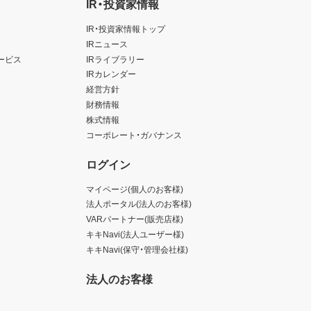
IR・投資家情報
IR・投資家情報トップ
IRニュース
ービス
IRライブラリー
IRカレンダー
経営方針
財務情報
株式情報
コーポレート・ガバナンス
ログイン
マイページ(個人のお客様)
法人ポータル(法人のお客様)
VARパートナー(販売店様)
キキNavi(法人ユーザー様)
キキNavi(保守・管理会社様)
法人のお客様