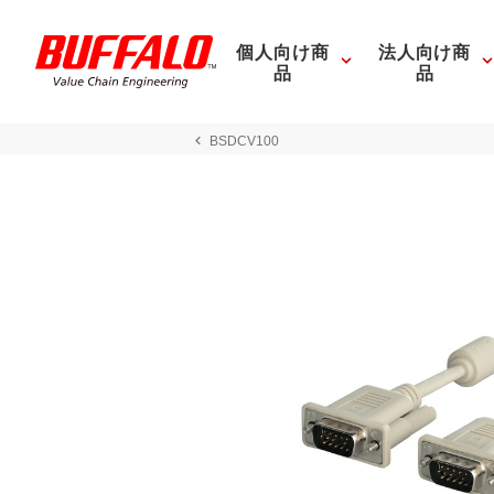
個人向け商
法人向け商
品
品
BSDCV100