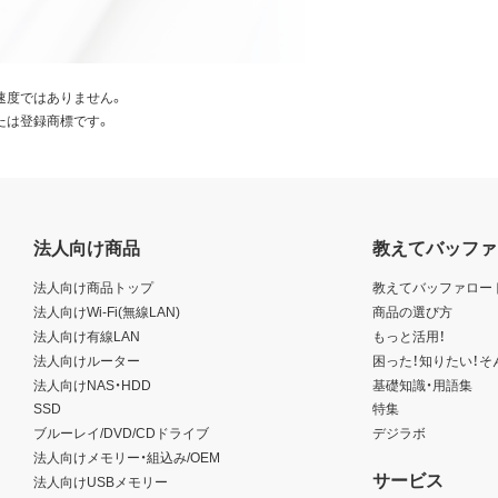
速度ではありません。
たは登録商標です。
法人向け商品
教えてバッファ
法人向け商品トップ
教えてバッファロー
法人向けWi-Fi(無線LAN)
商品の選び方
法人向け有線LAN
もっと活用！
法人向けルーター
困った！知りたい！そ
法人向けNAS・HDD
基礎知識・用語集
SSD
特集
ブルーレイ/DVD/CDドライブ
デジラボ
法人向けメモリー・組込み/OEM
サービス
法人向けUSBメモリー