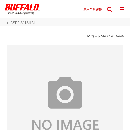
BSEFIS11SHBL
JANコード：4950190159704