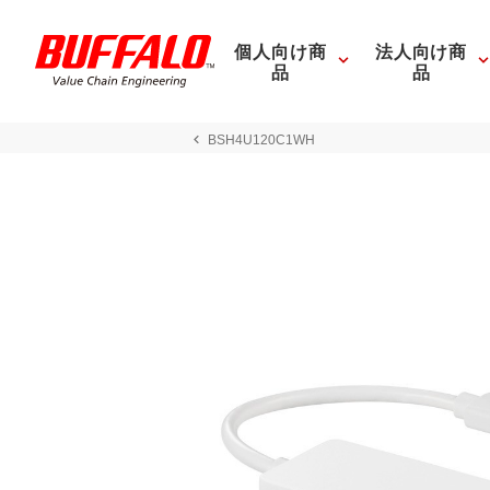
個人向け商
法人向け商
品
品
BSH4U120C1WH