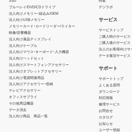
SSD
特集
ブルーレイ/DVD/CDドライブ
デジラボ
法人向けメモリー・組込み/OEM
サービス
法人向けUSBメモリー
メモリーカード・カードリーダー/ライター
サービストップ
映像/音響機器
ご購入時のサービス
法人向け液晶ディスプレイ
ご購入後のサービス
法人向けケーブル
法人のお客様向けサ
法人向けマウス・キーボード・入力機器
データ復旧サービス
法人向けヘッドセット
法人向けスマートフォンアクセサリー
サポート
法人向けタブレットアクセサリー
法人向け電源関連用品
サポートトップ
法人向けアクセサリー・収納
よくある質問
テレビアクセサリー
ダウンロード
オフィスサプライ
対応情報
その他周辺機器
修理サービス
データ消去
お問合せ
法人向け商品 商品一覧
カタログ
お知らせ
ユーザー登録