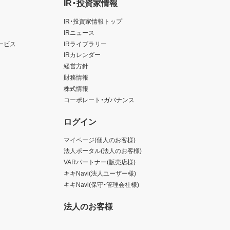
IR・投資家情報
IR・投資家情報トップ
IRニュース
ービス
IRライブラリー
IRカレンダー
経営方針
財務情報
株式情報
コーポレート・ガバナンス
ログイン
マイページ(個人のお客様)
法人ポータル(法人のお客様)
VARパートナー(販売店様)
キキNavi(法人ユーザー様)
キキNavi(保守・管理会社様)
法人のお客様