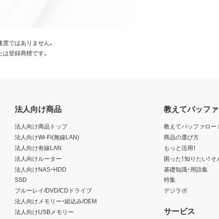
速度ではありません。
たは登録商標です。
法人向け商品
教えてバッファ
法人向け商品トップ
教えてバッファロー
法人向けWi-Fi(無線LAN)
商品の選び方
法人向け有線LAN
もっと活用！
法人向けルーター
困った！知りたい！そ
法人向けNAS・HDD
基礎知識・用語集
SSD
特集
ブルーレイ/DVD/CDドライブ
デジラボ
法人向けメモリー・組込み/OEM
サービス
法人向けUSBメモリー