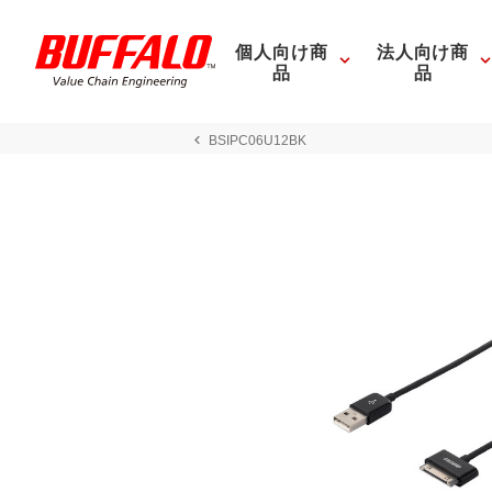
個人向け商
法人向け商
品
品
BSIPC06U12BK