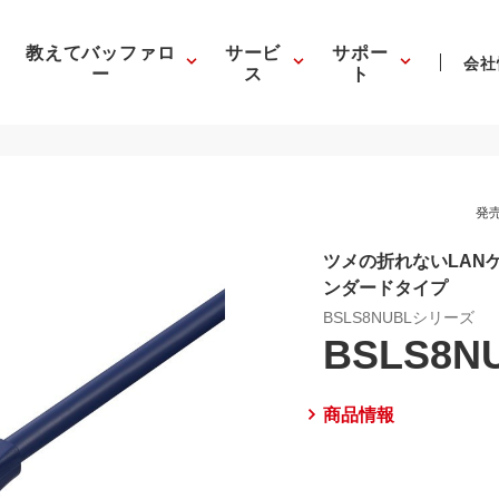
教えてバッファロ
サービ
サポー
会社
ー
ス
ト
発売
ツメの折れないLANケ
ンダードタイプ
BSLS8NUBLシリーズ
BSLS8N
商品情報