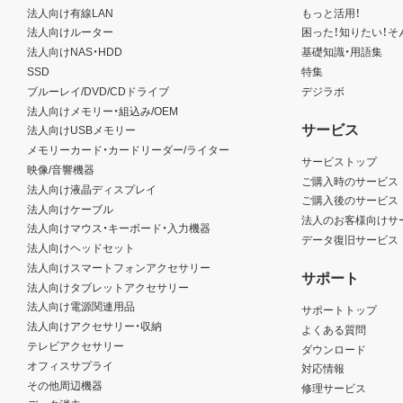
法人向け有線LAN
もっと活用！
法人向けルーター
困った！知りたい！そ
法人向けNAS・HDD
基礎知識・用語集
SSD
特集
ブルーレイ/DVD/CDドライブ
デジラボ
法人向けメモリー・組込み/OEM
サービス
法人向けUSBメモリー
メモリーカード・カードリーダー/ライター
サービストップ
映像/音響機器
ご購入時のサービス
法人向け液晶ディスプレイ
ご購入後のサービス
法人向けケーブル
法人のお客様向けサ
法人向けマウス・キーボード・入力機器
データ復旧サービス
法人向けヘッドセット
法人向けスマートフォンアクセサリー
サポート
法人向けタブレットアクセサリー
法人向け電源関連用品
サポートトップ
法人向けアクセサリー・収納
よくある質問
テレビアクセサリー
ダウンロード
オフィスサプライ
対応情報
その他周辺機器
修理サービス