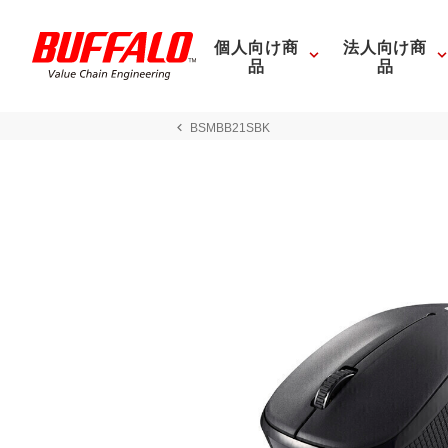
個人向け商
法人向け商
品
品
BSMBB21SBK