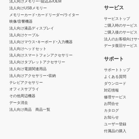
法人向けメモリー・組込み/OEM
サービス
法人向けUSBメモリー
メモリーカード・カードリーダー/ライター
サービストップ
映像/音響機器
ご購入時のサービス
法人向け液晶ディスプレイ
ご購入後のサービス
法人向けケーブル
法人のお客様向けサ
法人向けマウス・キーボード・入力機器
データ復旧サービス
法人向けヘッドセット
法人向けスマートフォンアクセサリー
サポート
法人向けタブレットアクセサリー
法人向け電源関連用品
サポートトップ
法人向けアクセサリー・収納
よくある質問
テレビアクセサリー
ダウンロード
オフィスサプライ
対応情報
その他周辺機器
修理サービス
データ消去
お問合せ
法人向け商品 商品一覧
カタログ
お知らせ
ユーザー登録
付属品の購入