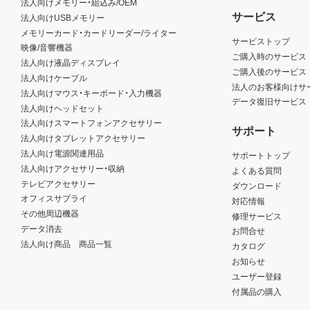
法人向けメモリー・組込み/OEM
サービス
法人向けUSBメモリー
メモリーカード・カードリーダー/ライター
サービストップ
映像/音響機器
ご購入時のサービス
法人向け液晶ディスプレイ
ご購入後のサービス
法人向けケーブル
法人のお客様向けサ
法人向けマウス・キーボード・入力機器
データ復旧サービス
法人向けヘッドセット
法人向けスマートフォンアクセサリー
サポート
法人向けタブレットアクセサリー
法人向け電源関連用品
サポートトップ
法人向けアクセサリー・収納
よくある質問
テレビアクセサリー
ダウンロード
オフィスサプライ
対応情報
その他周辺機器
修理サービス
データ消去
お問合せ
法人向け商品 商品一覧
カタログ
お知らせ
ユーザー登録
付属品の購入