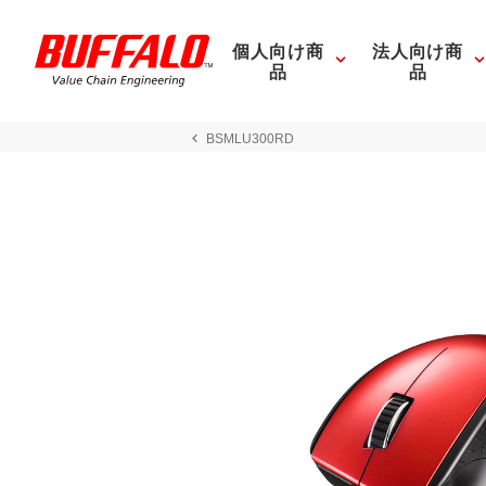
個人向け商
法人向け商
品
品
BSMLU300RD