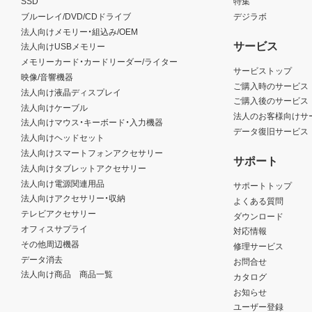
SSD
特集
ブルーレイ/DVD/CDドライブ
デジラボ
法人向けメモリー・組込み/OEM
サービス
法人向けUSBメモリー
メモリーカード・カードリーダー/ライター
サービストップ
映像/音響機器
ご購入時のサービス
法人向け液晶ディスプレイ
ご購入後のサービス
法人向けケーブル
法人のお客様向けサ
法人向けマウス・キーボード・入力機器
データ復旧サービス
法人向けヘッドセット
法人向けスマートフォンアクセサリー
サポート
法人向けタブレットアクセサリー
法人向け電源関連用品
サポートトップ
法人向けアクセサリー・収納
よくある質問
テレビアクセサリー
ダウンロード
オフィスサプライ
対応情報
その他周辺機器
修理サービス
データ消去
お問合せ
法人向け商品 商品一覧
カタログ
お知らせ
ユーザー登録