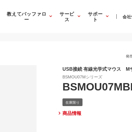
教えてバッファロ
サービ
サポー
会社
ー
ス
ト
発売
USB接続 有線光学式マウス M
BSMOU07Mシリーズ
BSMOU07MB
商品情報