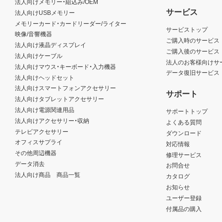
法人向けメモリー・組込み/OEM
サービス
法人向けUSBメモリー
メモリーカード・カードリーダー/ライター
サービストップ
映像/音響機器
ご購入時のサービス
法人向け液晶ディスプレイ
ご購入後のサービス
法人向けケーブル
法人のお客様向けサ
法人向けマウス・キーボード・入力機器
データ復旧サービス
法人向けヘッドセット
法人向けスマートフォンアクセサリー
サポート
法人向けタブレットアクセサリー
法人向け電源関連用品
サポートトップ
法人向けアクセサリー・収納
よくある質問
テレビアクセサリー
ダウンロード
オフィスサプライ
対応情報
その他周辺機器
修理サービス
データ消去
お問合せ
法人向け商品 商品一覧
カタログ
お知らせ
ユーザー登録
付属品の購入