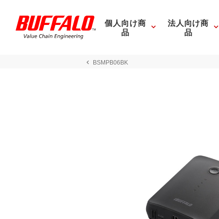
個人向け商
法人向け商
品
品
BSMPB06BK