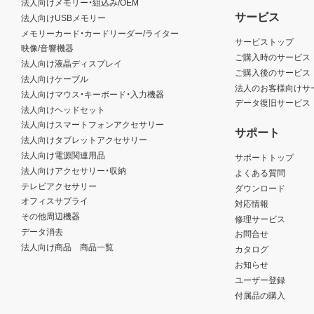
法人向けメモリー・組込み/OEM
サービス
法人向けUSBメモリー
メモリーカード・カードリーダー/ライター
サービストップ
映像/音響機器
ご購入時のサービス
法人向け液晶ディスプレイ
ご購入後のサービス
法人向けケーブル
法人のお客様向けサ
法人向けマウス・キーボード・入力機器
データ復旧サービス
法人向けヘッドセット
法人向けスマートフォンアクセサリー
サポート
法人向けタブレットアクセサリー
法人向け電源関連用品
サポートトップ
法人向けアクセサリー・収納
よくある質問
テレビアクセサリー
ダウンロード
オフィスサプライ
対応情報
その他周辺機器
修理サービス
データ消去
お問合せ
法人向け商品 商品一覧
カタログ
お知らせ
ユーザー登録
付属品の購入