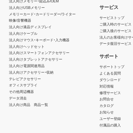
法人向けメモリー・組込み/OEM
サービス
法人向けUSBメモリー
メモリーカード・カードリーダー/ライター
サービストップ
映像/音響機器
ご購入時のサービス
法人向け液晶ディスプレイ
ご購入後のサービス
法人向けケーブル
法人のお客様向けサ
法人向けマウス・キーボード・入力機器
データ復旧サービス
法人向けヘッドセット
法人向けスマートフォンアクセサリー
サポート
法人向けタブレットアクセサリー
法人向け電源関連用品
サポートトップ
法人向けアクセサリー・収納
よくある質問
テレビアクセサリー
ダウンロード
オフィスサプライ
対応情報
その他周辺機器
修理サービス
データ消去
お問合せ
法人向け商品 商品一覧
カタログ
お知らせ
ユーザー登録
付属品の購入