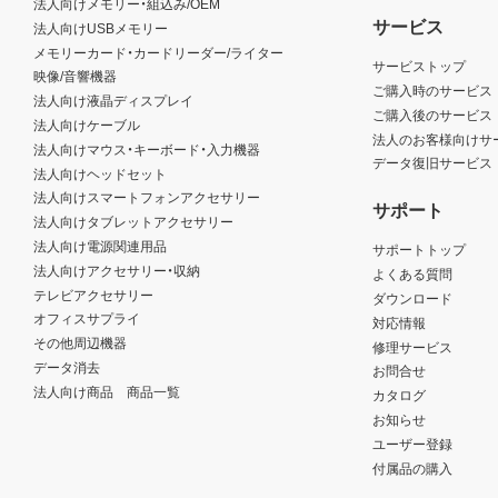
法人向けメモリー・組込み/OEM
サービス
法人向けUSBメモリー
メモリーカード・カードリーダー/ライター
サービストップ
映像/音響機器
ご購入時のサービス
法人向け液晶ディスプレイ
ご購入後のサービス
法人向けケーブル
法人のお客様向けサ
法人向けマウス・キーボード・入力機器
データ復旧サービス
法人向けヘッドセット
法人向けスマートフォンアクセサリー
サポート
法人向けタブレットアクセサリー
法人向け電源関連用品
サポートトップ
法人向けアクセサリー・収納
よくある質問
テレビアクセサリー
ダウンロード
オフィスサプライ
対応情報
その他周辺機器
修理サービス
データ消去
お問合せ
法人向け商品 商品一覧
カタログ
お知らせ
ユーザー登録
付属品の購入