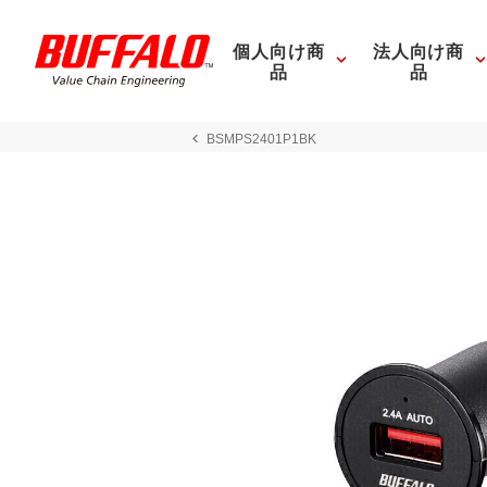
個人向け商
法人向け商
品
品
BSMPS2401P1BK