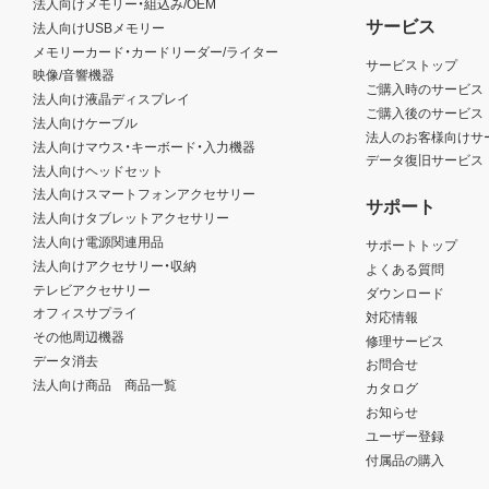
法人向けメモリー・組込み/OEM
サービス
法人向けUSBメモリー
メモリーカード・カードリーダー/ライター
サービストップ
映像/音響機器
ご購入時のサービス
法人向け液晶ディスプレイ
ご購入後のサービス
法人向けケーブル
法人のお客様向けサ
法人向けマウス・キーボード・入力機器
データ復旧サービス
法人向けヘッドセット
法人向けスマートフォンアクセサリー
サポート
法人向けタブレットアクセサリー
法人向け電源関連用品
サポートトップ
法人向けアクセサリー・収納
よくある質問
テレビアクセサリー
ダウンロード
オフィスサプライ
対応情報
その他周辺機器
修理サービス
データ消去
お問合せ
法人向け商品 商品一覧
カタログ
お知らせ
ユーザー登録
付属品の購入