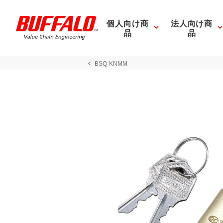
個人向け商
法人向け商
品
品
BSQ-KNMM