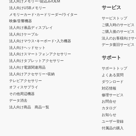
法人向けメモリー・組込み/OEM
サービス
法人向けUSBメモリー
メモリーカード・カードリーダー/ライター
サービストップ
映像/音響機器
ご購入時のサービス
法人向け液晶ディスプレイ
ご購入後のサービス
法人向けケーブル
法人のお客様向けサ
法人向けマウス・キーボード・入力機器
データ復旧サービス
法人向けヘッドセット
法人向けスマートフォンアクセサリー
サポート
法人向けタブレットアクセサリー
法人向け電源関連用品
サポートトップ
法人向けアクセサリー・収納
よくある質問
テレビアクセサリー
ダウンロード
オフィスサプライ
対応情報
その他周辺機器
修理サービス
データ消去
お問合せ
法人向け商品 商品一覧
カタログ
お知らせ
ユーザー登録
付属品の購入