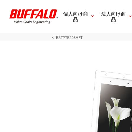
個人向け商
法人向け商
品
品
BSTPTE508HFT