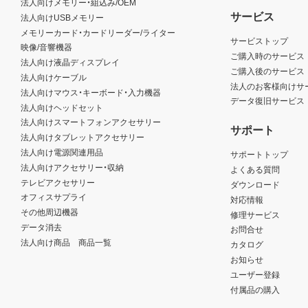
法人向けメモリー・組込み/OEM
サービス
法人向けUSBメモリー
メモリーカード・カードリーダー/ライター
サービストップ
映像/音響機器
ご購入時のサービス
法人向け液晶ディスプレイ
ご購入後のサービス
法人向けケーブル
法人のお客様向けサ
法人向けマウス・キーボード・入力機器
データ復旧サービス
法人向けヘッドセット
法人向けスマートフォンアクセサリー
サポート
法人向けタブレットアクセサリー
法人向け電源関連用品
サポートトップ
法人向けアクセサリー・収納
よくある質問
テレビアクセサリー
ダウンロード
オフィスサプライ
対応情報
その他周辺機器
修理サービス
データ消去
お問合せ
法人向け商品 商品一覧
カタログ
お知らせ
ユーザー登録
付属品の購入