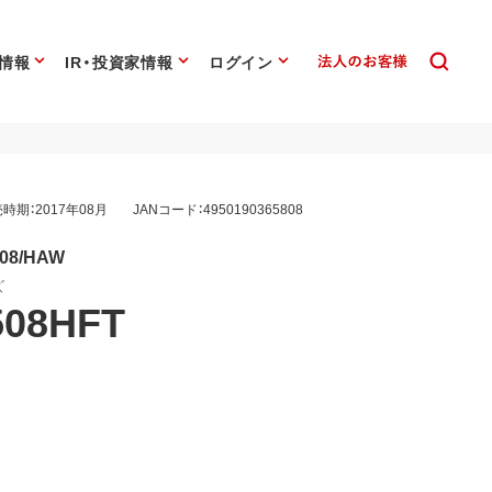
情報
IR・投資家情報
ログイン
時期：2017年08月
JANコード：4950190365808
508/HAW
ズ
508HFT