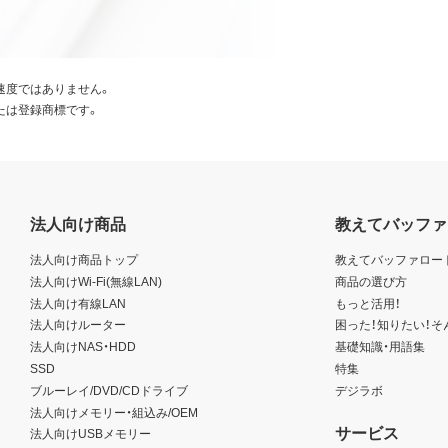
速度ではありません。
たは登録商標です。
法人向け商品
教えてバッファ
法人向け商品トップ
教えてバッファロー
法人向けWi-Fi(無線LAN)
商品の選び方
法人向け有線LAN
もっと活用！
法人向けルーター
困った！知りたい！そ
法人向けNAS・HDD
基礎知識・用語集
SSD
特集
ブルーレイ/DVD/CDドライブ
デジラボ
法人向けメモリー・組込み/OEM
サービス
法人向けUSBメモリー