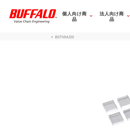
個人向け商
法人向け商
品
品
BSTV04J20