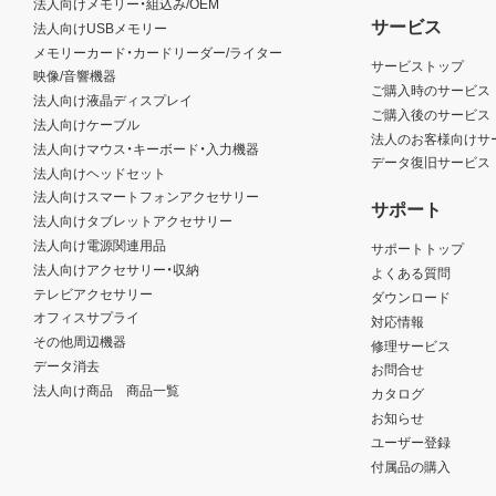
法人向けメモリー・組込み/OEM
サービス
法人向けUSBメモリー
メモリーカード・カードリーダー/ライター
サービストップ
映像/音響機器
ご購入時のサービス
法人向け液晶ディスプレイ
ご購入後のサービス
法人向けケーブル
法人のお客様向けサ
法人向けマウス・キーボード・入力機器
データ復旧サービス
法人向けヘッドセット
法人向けスマートフォンアクセサリー
サポート
法人向けタブレットアクセサリー
法人向け電源関連用品
サポートトップ
法人向けアクセサリー・収納
よくある質問
テレビアクセサリー
ダウンロード
オフィスサプライ
対応情報
その他周辺機器
修理サービス
データ消去
お問合せ
法人向け商品 商品一覧
カタログ
お知らせ
ユーザー登録
付属品の購入