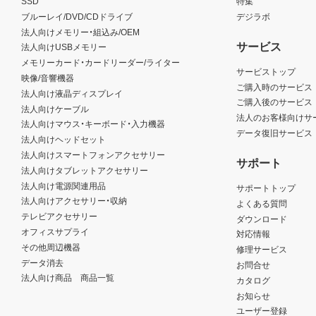
SSD
特集
ブルーレイ/DVD/CDドライブ
デジラボ
法人向けメモリー・組込み/OEM
サービス
法人向けUSBメモリー
メモリーカード・カードリーダー/ライター
サービストップ
映像/音響機器
ご購入時のサービス
法人向け液晶ディスプレイ
ご購入後のサービス
法人向けケーブル
法人のお客様向けサ
法人向けマウス・キーボード・入力機器
データ復旧サービス
法人向けヘッドセット
法人向けスマートフォンアクセサリー
サポート
法人向けタブレットアクセサリー
法人向け電源関連用品
サポートトップ
法人向けアクセサリー・収納
よくある質問
テレビアクセサリー
ダウンロード
オフィスサプライ
対応情報
その他周辺機器
修理サービス
データ消去
お問合せ
法人向け商品 商品一覧
カタログ
お知らせ
ユーザー登録