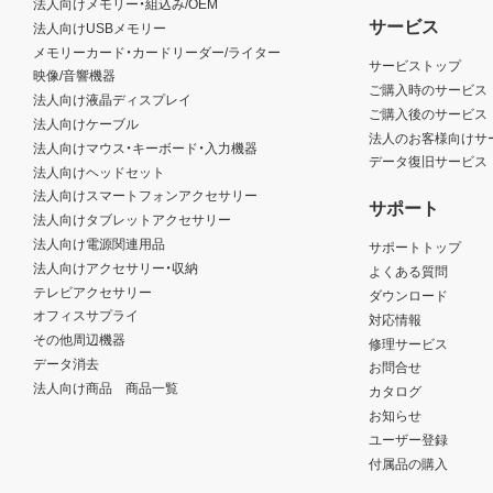
法人向けメモリー・組込み/OEM
サービス
法人向けUSBメモリー
メモリーカード・カードリーダー/ライター
サービストップ
映像/音響機器
ご購入時のサービス
法人向け液晶ディスプレイ
ご購入後のサービス
法人向けケーブル
法人のお客様向けサ
法人向けマウス・キーボード・入力機器
データ復旧サービス
法人向けヘッドセット
法人向けスマートフォンアクセサリー
サポート
法人向けタブレットアクセサリー
法人向け電源関連用品
サポートトップ
法人向けアクセサリー・収納
よくある質問
テレビアクセサリー
ダウンロード
オフィスサプライ
対応情報
その他周辺機器
修理サービス
データ消去
お問合せ
法人向け商品 商品一覧
カタログ
お知らせ
ユーザー登録
付属品の購入