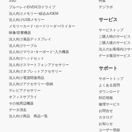
SSD
特集
ブルーレイ/DVD/CDドライブ
デジラボ
法人向けメモリー・組込み/OEM
サービス
法人向けUSBメモリー
メモリーカード・カードリーダー/ライター
サービストップ
映像/音響機器
ご購入時のサービス
法人向け液晶ディスプレイ
ご購入後のサービス
法人向けケーブル
法人のお客様向けサ
法人向けマウス・キーボード・入力機器
データ復旧サービス
法人向けヘッドセット
法人向けスマートフォンアクセサリー
サポート
法人向けタブレットアクセサリー
法人向け電源関連用品
サポートトップ
法人向けアクセサリー・収納
よくある質問
テレビアクセサリー
ダウンロード
オフィスサプライ
対応情報
その他周辺機器
修理サービス
データ消去
お問合せ
法人向け商品 商品一覧
カタログ
お知らせ
ユーザー登録