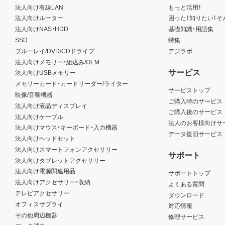
法人向け有線LAN
もっと活用！
法人向けルーター
困った！知りたい！そ
法人向けNAS・HDD
基礎知識・用語集
SSD
特集
ブルーレイ/DVD/CDドライブ
デジラボ
法人向けメモリー・組込み/OEM
サービス
法人向けUSBメモリー
メモリーカード・カードリーダー/ライター
サービストップ
映像/音響機器
ご購入時のサービス
法人向け液晶ディスプレイ
ご購入後のサービス
法人向けケーブル
法人のお客様向けサ
法人向けマウス・キーボード・入力機器
データ復旧サービス
法人向けヘッドセット
法人向けスマートフォンアクセサリー
サポート
法人向けタブレットアクセサリー
法人向け電源関連用品
サポートトップ
法人向けアクセサリー・収納
よくある質問
テレビアクセサリー
ダウンロード
オフィスサプライ
対応情報
その他周辺機器
修理サービス